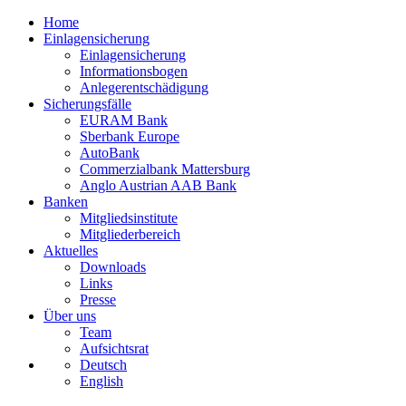
Home
Einlagensicherung
Einlagensicherung
Informationsbogen
Anlegerentschädigung
Sicherungsfälle
EURAM Bank
Sberbank Europe
AutoBank
Commerzialbank Mattersburg
Anglo Austrian AAB Bank
Banken
Mitgliedsinstitute
Mitgliederbereich
Aktuelles
Downloads
Links
Presse
Über uns
Team
Aufsichtsrat
Deutsch
English