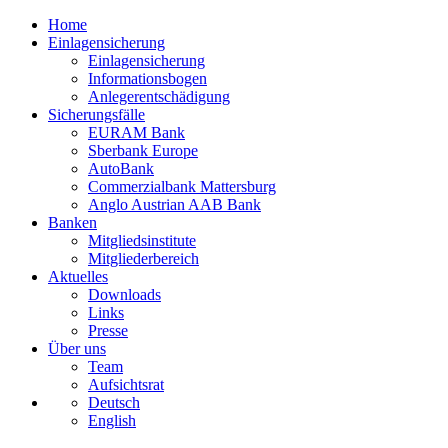
Home
Einlagensicherung
Einlagensicherung
Informationsbogen
Anlegerentschädigung
Sicherungsfälle
EURAM Bank
Sberbank Europe
AutoBank
Commerzialbank Mattersburg
Anglo Austrian AAB Bank
Banken
Mitgliedsinstitute
Mitgliederbereich
Aktuelles
Downloads
Links
Presse
Über uns
Team
Aufsichtsrat
Deutsch
English